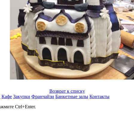
Возврат к списку
ы
Кафе
Закупки
Франчайзи
Банкетные залы
Контакты
мите Ctrl+Enter.